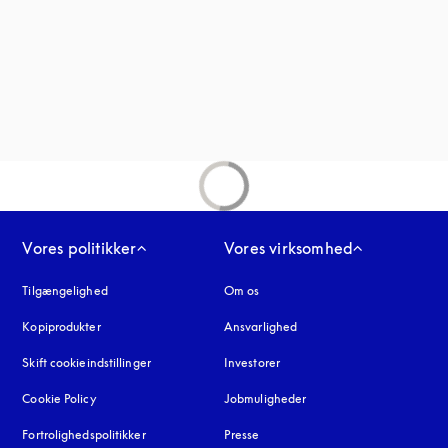
nder en ny fane
fane
Vores politikker
Vores virksomhed
Tilgængelighed
åbnes under en ny fane
Om os
Kopiprodukter
åbnes under en ny fane
Ansvarlighed
Skift cookieindstillinger
Investorer
Cookie Policy
åbnes under en ny fane
Jobmuligheder
Fortrolighedspolitikker
åbnes under en ny fane
Presse