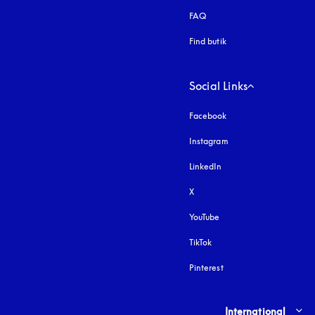
FAQ
Find butik
Social Links
Facebook
Instagram
åbnes under en ny fa
LinkedIn
X
YouTube
åbnes under en ny fane
TikTok
Pinterest
Select country and lang
International