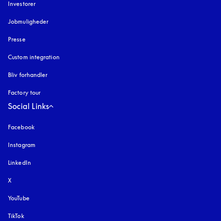
Investorer
Jobmuligheder
Presse
Custom integration
Bliv forhandler
Factory tour
Social Links
Facebook
Instagram
åbnes under en ny fane
LinkedIn
X
YouTube
åbnes under en ny fane
TikTok