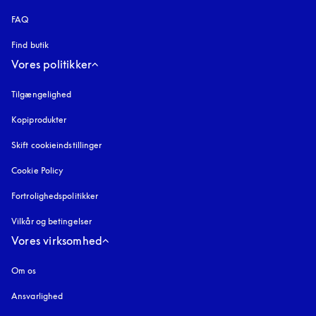
FAQ
Find butik
Vores politikker
Tilgængelighed
åbnes under en ny fane
Kopiprodukter
åbnes under en ny fane
Skift cookieindstillinger
Cookie Policy
åbnes under en ny fane
Fortrolighedspolitikker
åbnes under en ny fane
Vilkår og betingelser
Vores virksomhed
Om os
Ansvarlighed