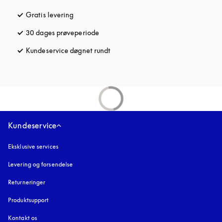
Gratis levering
åbnes under en ny fane
30 dages prøveperiode
åbnes under en ny fane
Kundeservice døgnet rundt
åbnes under en ny fane
Kundeservice
Eksklusive services
Levering og forsendelse
Returneringer
Produktsupport
Kontakt os