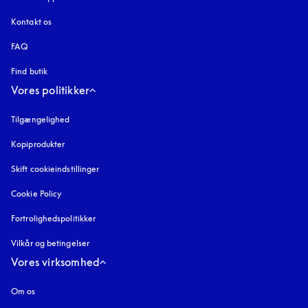
Kontakt os
FAQ
Find butik
Vores politikker
Tilgængelighed
åbnes under en ny fane
Kopiprodukter
åbnes under en ny fane
Skift cookieindstillinger
Cookie Policy
åbnes under en ny fane
Fortrolighedspolitikker
åbnes under en ny fane
Vilkår og betingelser
Vores virksomhed
Om os