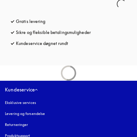
Gratis levering
åbnes under en ny fane
Sikre og fleksible betalingsmuligheder
åbnes under en ny fane
Kundeservice døgnet rundt
åbnes under en ny fane
Kundeservice
Eksklusive services
Levering og forsendelse
Returneringer
Produktsupport