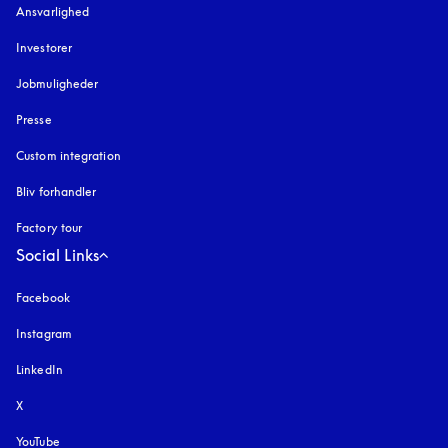
Ansvarlighed
Investorer
Jobmuligheder
Presse
Custom integration
Bliv forhandler
Factory tour
Social Links
Facebook
Instagram
åbnes under en ny fane
LinkedIn
X
YouTube
åbnes under en ny fane