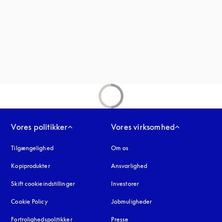
fane
Vores politikker
Vores virksomhed
Tilgængelighed
åbnes under en ny fane
Om os
Kopiprodukter
åbnes under en ny fane
Ansvarlighed
Skift cookieindstillinger
Investorer
Cookie Policy
åbnes under en ny fane
Jobmuligheder
Fortrolighedspolitikker
åbnes under en ny fane
Presse