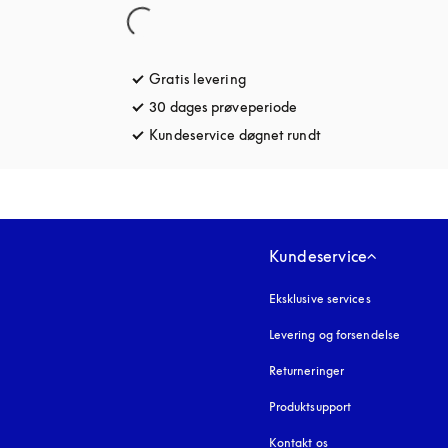
Gratis levering
åbnes under en ny fane
30 dages prøveperiode
åbnes under en ny fane
Kundeservice døgnet rundt
åbnes under en ny 
Kundeservice
Eksklusive services
Levering og forsendelse
Returneringer
Produktsupport
Kontakt os