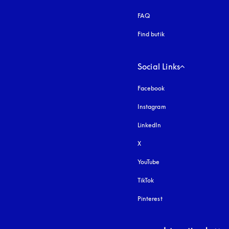
FAQ
Find butik
Social Links
Facebook
Instagram
åbnes under en ny fa
LinkedIn
X
YouTube
åbnes under en ny fane
TikTok
Pinterest