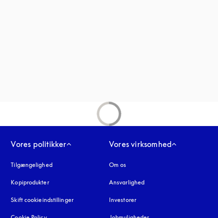
nder en ny fane
fane
Vores politikker
Vores virksomhed
Tilgængelighed
åbnes under en ny fane
Om os
Kopiprodukter
åbnes under en ny fane
Ansvarlighed
Skift cookieindstillinger
Investorer
Cookie Policy
åbnes under en ny fane
Jobmuligheder