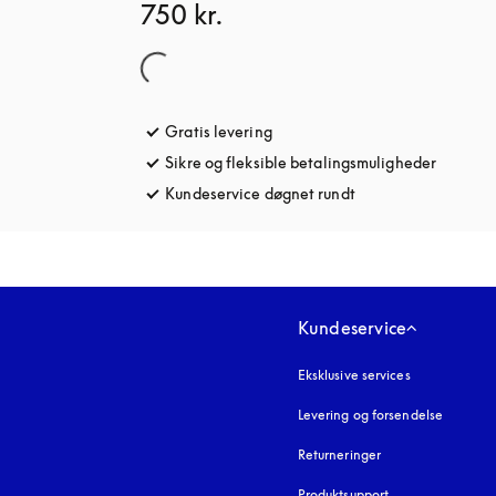
750 kr.
Gratis levering
åbnes under en ny fane
Sikre og fleksible betalingsmuligheder
åbnes u
Kundeservice døgnet rundt
åbnes under en ny 
Kundeservice
Eksklusive services
Levering og forsendelse
Returneringer
Produktsupport