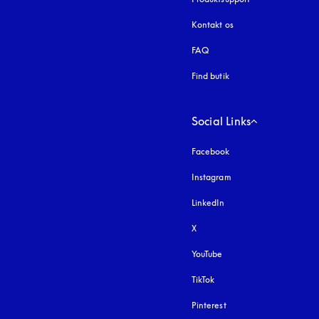
Kontakt os
FAQ
Find butik
Social Links
Facebook
Instagram
åbnes under en ny fa
LinkedIn
X
YouTube
åbnes under en ny fane
TikTok
Pinterest