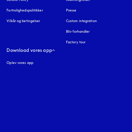
Fortrolighedspolitikker
åbnes under en ny fane
Presse
Vilkår og betingelser
Custom integration
Bliv forhandler
Factory tour
Download vores app
Oplev vores app
ne