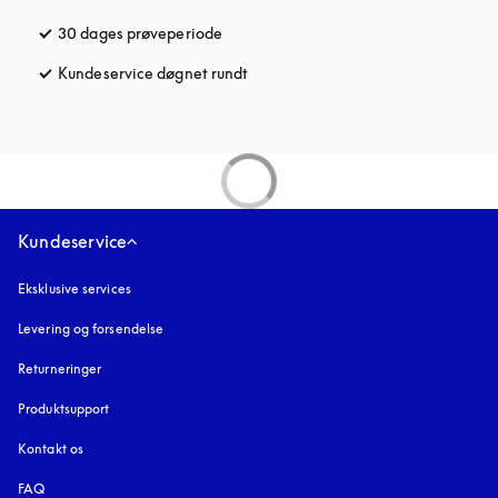
30 dages prøveperiode
åbnes under en ny fane
Kundeservice døgnet rundt
åbnes under en ny fane
Kundeservice
Eksklusive services
Levering og forsendelse
Returneringer
Produktsupport
Kontakt os
FAQ