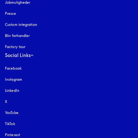
Jobmuligheder
Presse
Custom integration
Bliv forhandler
Factory tour
Social Links
Facebook
Instagram
åbnes under en ny fane
LinkedIn
X
YouTube
åbnes under en ny fane
TikTok
Pinterest