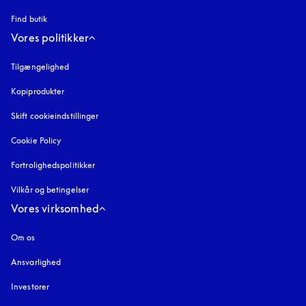
Find butik
Vores politikker
Tilgængelighed
åbnes under en ny fane
Kopiprodukter
åbnes under en ny fane
Skift cookieindstillinger
Cookie Policy
åbnes under en ny fane
Fortrolighedspolitikker
åbnes under en ny fane
Vilkår og betingelser
Vores virksomhed
Om os
Ansvarlighed
Investorer