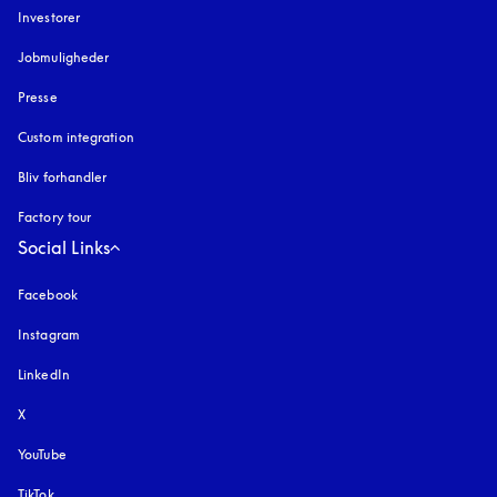
Investorer
Jobmuligheder
Presse
Custom integration
Bliv forhandler
Factory tour
Social Links
Facebook
Instagram
åbnes under en ny fane
LinkedIn
X
YouTube
åbnes under en ny fane
TikTok