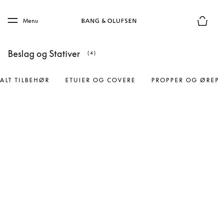
Skip to main content
Skip to main footer
Menu
Forhån
Beslag og Stativer
(4)
ALT TILBEHØR
ETUIER OG COVERE
PROPPER OG ØRE