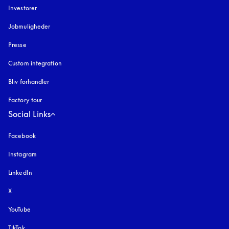
Investorer
Jobmuligheder
Presse
Custom integration
Bliv forhandler
Factory tour
Social Links
Facebook
Instagram
åbnes under en ny fane
LinkedIn
X
YouTube
åbnes under en ny fane
TikTok