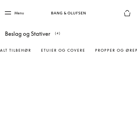
Skip to main content
Skip to main footer
Menu
Forhån
Beslag og Stativer
(4)
ALT TILBEHØR
ETUIER OG COVERE
PROPPER OG ØRE