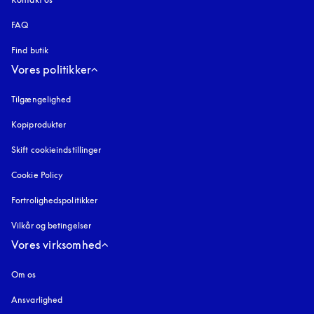
FAQ
Find butik
Vores politikker
Tilgængelighed
åbnes under en ny fane
Kopiprodukter
åbnes under en ny fane
Skift cookieindstillinger
Cookie Policy
åbnes under en ny fane
Fortrolighedspolitikker
åbnes under en ny fane
Vilkår og betingelser
Vores virksomhed
Om os
Ansvarlighed