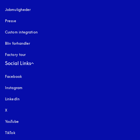
Jobmuligheder
Presse
Custom integration
Bliv forhandler
Factory tour
Social Links
Facebook
Instagram
åbnes under en ny fane
LinkedIn
X
YouTube
åbnes under en ny fane
TikTok