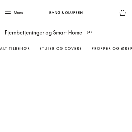
Skip to main content
Skip to main footer
Menu
Forhån
Fjernbetjeninger og Smart Home
(4)
ALT TILBEHØR
ETUIER OG COVERE
PROPPER OG ØRE