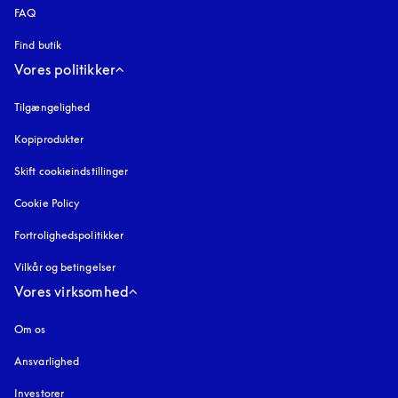
FAQ
Find butik
Vores politikker
Tilgængelighed
åbnes under en ny fane
Kopiprodukter
åbnes under en ny fane
Skift cookieindstillinger
Cookie Policy
åbnes under en ny fane
Fortrolighedspolitikker
åbnes under en ny fane
Vilkår og betingelser
Vores virksomhed
Om os
Ansvarlighed
Investorer