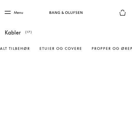
Skip to main content
Skip to main footer
Menu
Forhån
Kabler
(17)
ALT TILBEHØR
ETUIER OG COVERE
PROPPER OG ØRE