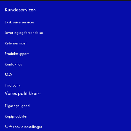
Kundeservice
Eksklusive services
Levering og forsendelse
Returneringer
Produktsupport
Kontakt os
FAQ
Find butik
Vores politikker
Tilgængelighed
åbnes under en ny fane
Kopiprodukter
åbnes under en ny fane
Skift cookieindstillinger