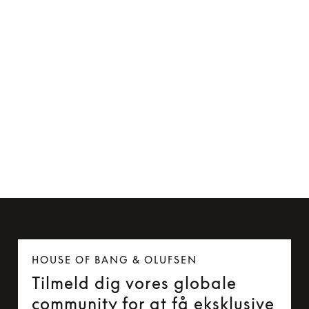
Kabelclip til Beoplay H5 og Beoplay E6
85 kr.
HOUSE OF BANG & OLUFSEN
Tilmeld dig vores globale
community for at få eksklusive