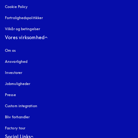
Cookie Policy
åbnes under en ny fane
Fortrolighedspolitikker
åbnes under en ny fane
Vilkår og betingelser
Vores virksomhed
Om os
Ansvarlighed
Investorer
Jobmuligheder
Presse
Custom integration
Bliv forhandler
Factory tour
Social Links