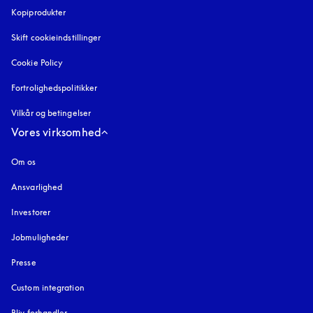
Kopiprodukter
åbnes under en ny fane
Skift cookieindstillinger
Cookie Policy
åbnes under en ny fane
Fortrolighedspolitikker
åbnes under en ny fane
Vilkår og betingelser
Vores virksomhed
Om os
Ansvarlighed
Investorer
Jobmuligheder
Presse
Custom integration
Bliv forhandler