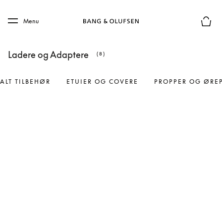
Skip to main content
Skip to main footer
Menu
Forhån
Ladere og Adaptere
(8)
ALT TILBEHØR
ETUIER OG COVERE
PROPPER OG ØRE