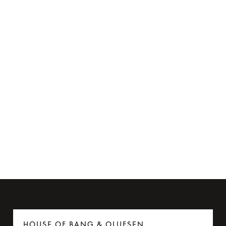
Flyadapter til Beoplay H95
275 kr.
6 Farver
HOUSE OF BANG & OLUFSEN