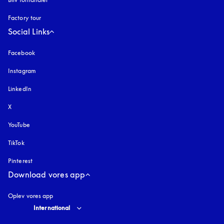
Factory tour
Social Links
Facebook
Instagram
åbnes under en ny fane
LinkedIn
X
YouTube
åbnes under en ny fane
TikTok
Pinterest
Download vores app
Oplev vores app
Select country and language
:
International