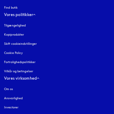
Find butik
Vores politikker
Tilgængelighed
åbnes under en ny fane
Kopiprodukter
åbnes under en ny fane
Skift cookieindstillinger
Cookie Policy
åbnes under en ny fane
Fortrolighedspolitikker
åbnes under en ny fane
Vilkår og betingelser
Vores virksomhed
Om os
Ansvarlighed
Investorer