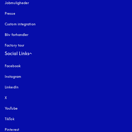
Jobmuligheder
Presse
Custom integration
Bliv forhandler
Factory tour
Social Links
Facebook
Instagram
åbnes under en ny fane
LinkedIn
X
YouTube
åbnes under en ny fane
TikTok
Pinterest