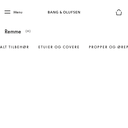
Skip to main content
Skip to main footer
Menu
Forhån
Remme
(6)
ALT TILBEHØR
ETUIER OG COVERE
PROPPER OG ØRE