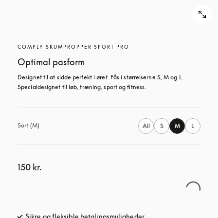
COMPLY SKUMPROPPER SPORT PRO
Optimal pasform
Designet til at sidde perfekt i øret. Fås i størrelserne S, M og L. 
Specialdesignet til løb, træning, sport og fitness.
Sort (M)
All
S
M
L
150 kr.
Sikre og fleksible betalingsmuligheder
åbnes under en ny fane