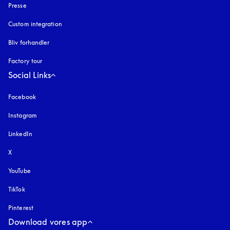
Presse
Custom integration
Bliv forhandler
Factory tour
Social Links
Facebook
Instagram
åbnes under en ny fane
LinkedIn
X
YouTube
åbnes under en ny fane
TikTok
Pinterest
Download vores app