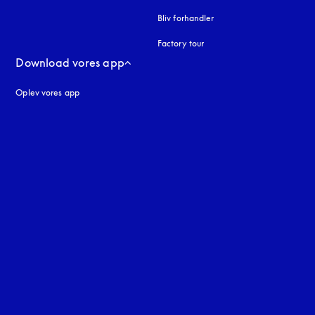
Bliv forhandler
Factory tour
Download vores app
Oplev vores app
ne
uage
: