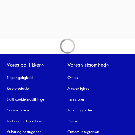
nder en ny fane
fane
Vores politikker
Vores virksomhed
Tilgængelighed
åbnes under en ny fane
Om os
Kopiprodukter
åbnes under en ny fane
Ansvarlighed
Skift cookieindstillinger
Investorer
Cookie Policy
åbnes under en ny fane
Jobmuligheder
Fortrolighedspolitikker
åbnes under en ny fane
Presse
Vilkår og betingelser
Custom integration