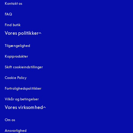
Kontakt os
FAQ
Find butik
Vores politikker
Tilgængelighed
åbnes under en ny fane
Kopiprodukter
åbnes under en ny fane
Skift cookieindstillinger
Cookie Policy
åbnes under en ny fane
Fortrolighedspolitikker
åbnes under en ny fane
Vilkår og betingelser
Vores virksomhed
Om os
Ansvarlighed