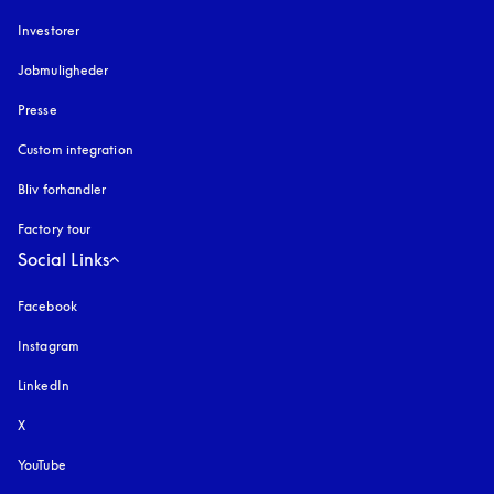
Investorer
Jobmuligheder
Presse
Custom integration
Bliv forhandler
Factory tour
Social Links
Facebook
Instagram
åbnes under en ny fane
LinkedIn
X
YouTube
åbnes under en ny fane