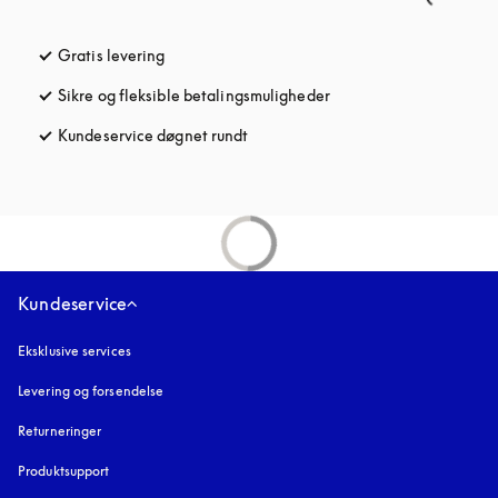
Gratis levering
åbnes under en ny fane
Sikre og fleksible betalingsmuligheder
åbnes under en ny fane
Kundeservice døgnet rundt
åbnes under en ny fane
Kundeservice
Eksklusive services
Levering og forsendelse
Returneringer
Produktsupport