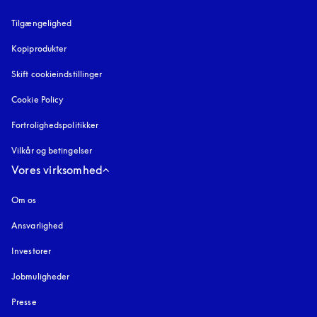
Tilgængelighed
åbnes under en ny fane
Kopiprodukter
åbnes under en ny fane
Skift cookieindstillinger
Cookie Policy
åbnes under en ny fane
Fortrolighedspolitikker
åbnes under en ny fane
Vilkår og betingelser
Vores virksomhed
Om os
Ansvarlighed
Investorer
Jobmuligheder
Presse