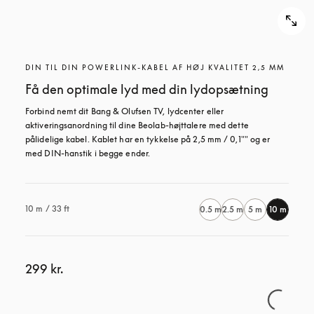
DIN TIL DIN POWERLINK-KABEL AF HØJ KVALITET 2,5 MM
Få den optimale lyd med din lydopsætning
Forbind nemt dit Bang & Olufsen TV, lydcenter eller 
aktiveringsanordning til dine Beolab-højttalere med dette 
pålidelige kabel. Kablet har en tykkelse på 2,5 mm / 0,1"" og er 
med DIN-hanstik i begge ender.
10 m / 33 ft
0.5 m
2.5 m
5 m
10 m
299 kr.