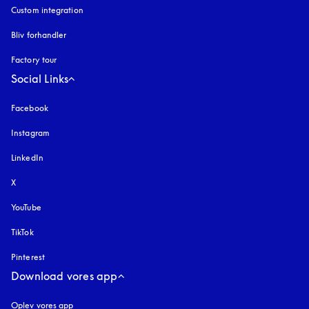
Custom integration
Bliv forhandler
Factory tour
Social Links
Facebook
Instagram
åbnes under en ny fane
LinkedIn
X
YouTube
åbnes under en ny fane
TikTok
Pinterest
Download vores app
Oplev vores app