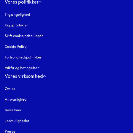
Vores politikker
Tilgængelighed
åbnes under en ny fane
Kopiprodukter
åbnes under en ny fane
Skift cookieindstillinger
Cookie Policy
åbnes under en ny fane
Fortrolighedspolitikker
åbnes under en ny fane
Vilkår og betingelser
Vores virksomhed
Om os
Ansvarlighed
Investorer
Jobmuligheder
Presse