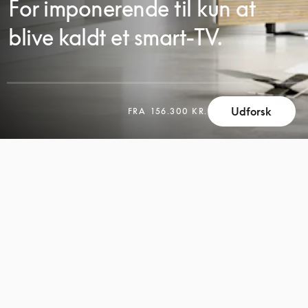
For imponerende til kun at
blive kaldt et smart-TV.
Udforsk
SCROLL
FRA
156.300 KR.
SCROLL
FOR
FOR
AT
AT
UDFORSKE
UDFORSKE