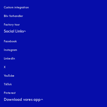
Custom integration
Bliv forhandler
Factory tour
Social Links
Facebook
Instagram
åbnes under en ny fane
LinkedIn
X
YouTube
åbnes under en ny fane
TikTok
Pinterest
Download vores app