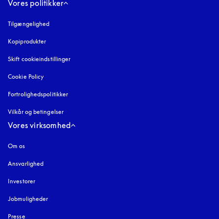
Vores politikker
Tilgængelighed
åbnes under en ny fane
Kopiprodukter
åbnes under en ny fane
Skift cookieindstillinger
Cookie Policy
åbnes under en ny fane
Fortrolighedspolitikker
åbnes under en ny fane
Vilkår og betingelser
Vores virksomhed
Om os
Ansvarlighed
Investorer
Jobmuligheder
Presse