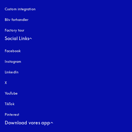
Custom integration
Bliv forhandler
Factory tour
Social Links
Facebook
Instagram
åbnes under en ny fane
LinkedIn
X
YouTube
åbnes under en ny fane
TikTok
Pinterest
Download vores app