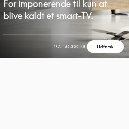
For imponerende til kun at
blive kaldt et smart-TV.
Udforsk
SCROLL
FRA
156.300 KR.
SCROLL
FOR
FOR
AT
AT
UDFORSKE
UDFORSKE