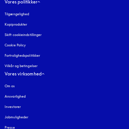
Vores politikker
Tilgængelighed
åbnes under en ny fane
Kopiprodukter
åbnes under en ny fane
Skift cookieindstillinger
Cookie Policy
åbnes under en ny fane
Fortrolighedspolitikker
åbnes under en ny fane
Vilkår og betingelser
Vores virksomhed
Om os
Ansvarlighed
Investorer
Jobmuligheder
Presse