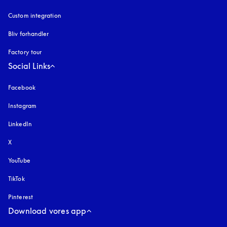
Custom integration
Bliv forhandler
Factory tour
Social Links
Facebook
Instagram
åbnes under en ny fane
LinkedIn
X
YouTube
åbnes under en ny fane
TikTok
Pinterest
Download vores app