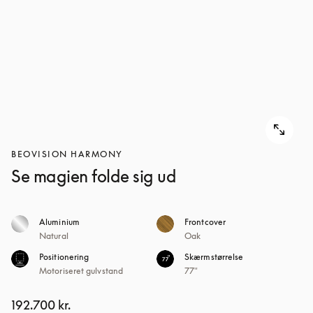
BEOVISION HARMONY
Se magien folde sig ud
Aluminium
Frontcover
Natural
Oak
Positionering
Skærmstørrelse
Motoriseret gulvstand
77"
192.700 kr.