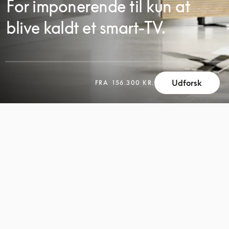
For imponerende til kun at
blive kaldt et smart-TV.
Udforsk
FRA
156.300 KR.
SCROLL
SCROLL
FOR
FOR
AT
AT
UDFORSKE
UDFORSKE