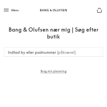
Skip to main content
Skip to main footer
Menu
Forhån
Bang & Olufsen nær mig | Søg efter
butik
Indtast by eller postnummer
(påkrævet)
Brug min placering
åbnes under en ny fane