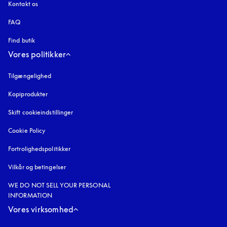
Kontakt os
FAQ
Find butik
Vores politikker
Tilgængelighed
åbnes under en ny fane
Kopiprodukter
åbnes under en ny fane
Skift cookieindstillinger
Cookie Policy
åbnes under en ny fane
Fortrolighedspolitikker
åbnes under en ny fane
Vilkår og betingelser
WE DO NOT SELL YOUR PERSONAL
INFORMATION
Vores virksomhed