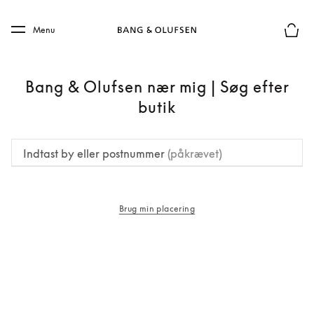
Skip to main content
Skip to main footer
Menu
Forhån
Bang & Olufsen nær mig | Søg efter
butik
Indtast by eller postnummer
(påkrævet)
Brug min placering
åbnes under en ny fane