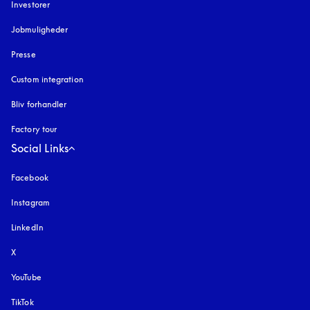
Investorer
Jobmuligheder
Presse
Custom integration
Bliv forhandler
Factory tour
Social Links
Facebook
Instagram
åbnes under en ny fane
LinkedIn
X
YouTube
åbnes under en ny fane
TikTok