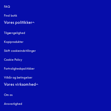
FAQ
Find butik
Vores politikker
Tilgængelighed
åbnes under en ny fane
Kopiprodukter
åbnes under en ny fane
Skift cookieindstillinger
Cookie Policy
åbnes under en ny fane
Fortrolighedspolitikker
åbnes under en ny fane
Vilkår og betingelser
Vores virksomhed
Om os
Ansvarlighed