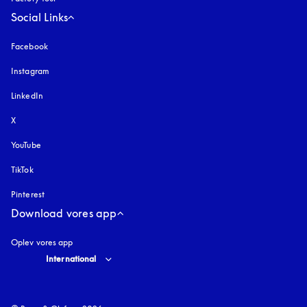
Social Links
Facebook
Instagram
åbnes under en ny fane
LinkedIn
X
YouTube
åbnes under en ny fane
TikTok
Pinterest
Download vores app
Oplev vores app
Select country and language
:
International