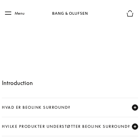
Skip to main content
Skip to main footer
Menu
Forhån
Introduction
HVAD ER BEOLINK SURROUND?
Expand
HVILKE PRODUKTER UNDERSTØTTER BEOLINK SURROUND?
Expand