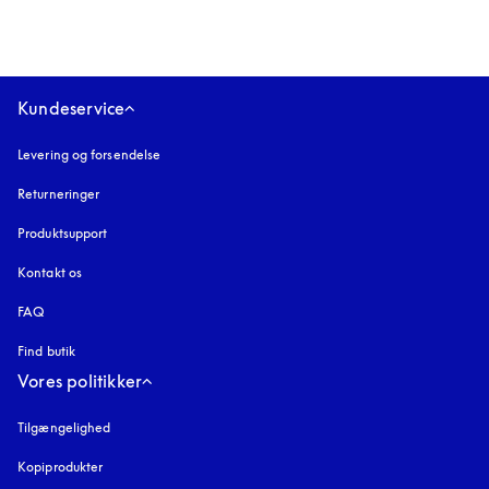
Kundeservice
Levering og forsendelse
Returneringer
Produktsupport
Kontakt os
FAQ
Find butik
Vores politikker
Tilgængelighed
åbnes under en ny fane
Kopiprodukter
åbnes under en ny fane