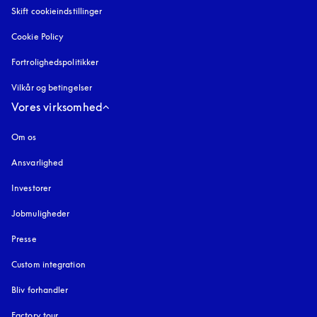
Skift cookieindstillinger
Cookie Policy
åbnes under en ny fane
Fortrolighedspolitikker
åbnes under en ny fane
Vilkår og betingelser
Vores virksomhed
Om os
Ansvarlighed
Investorer
Jobmuligheder
Presse
Custom integration
Bliv forhandler
Factory tour