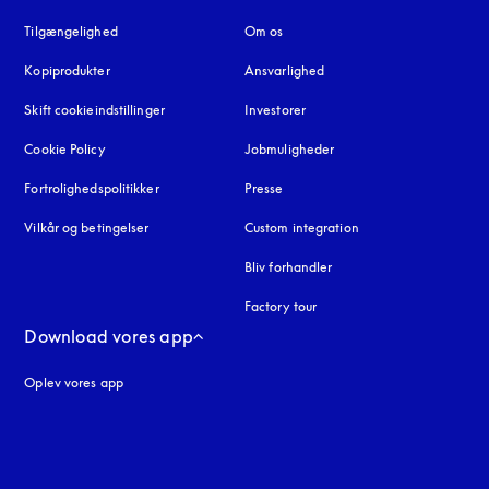
Tilgængelighed
åbnes under en ny fane
Om os
Kopiprodukter
åbnes under en ny fane
Ansvarlighed
Skift cookieindstillinger
Investorer
Cookie Policy
åbnes under en ny fane
Jobmuligheder
Fortrolighedspolitikker
åbnes under en ny fane
Presse
Vilkår og betingelser
Custom integration
Bliv forhandler
Factory tour
Download vores app
Oplev vores app
ne