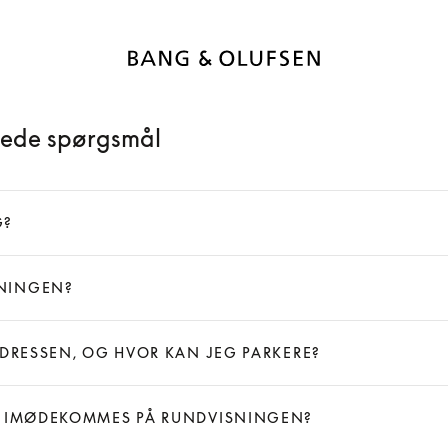
llede spørgsmål
G?
SNINGEN?
ADRESSEN, OG HVOR KAN JEG PARKERE?
DE IMØDEKOMMES PÅ RUNDVISNINGEN?