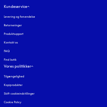
Kundeservice
Levering og forsendelse
Returneringer
Produktsupport
Kontakt os
FAQ
Find butik
Vores politikker
Tilgængelighed
åbnes under en ny fane
Kopiprodukter
åbnes under en ny fane
Skift cookieindstillinger
Cookie Policy
åbnes under en ny fane