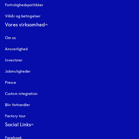
Fortrolighedspolitikker
åbnes under en ny fane
Vilkår og betingelser
Vores virksomhed
Om os
Ansvarlighed
Investorer
Jobmuligheder
Presse
Custom integration
Bliv forhandler
Factory tour
Social Links
Facebook