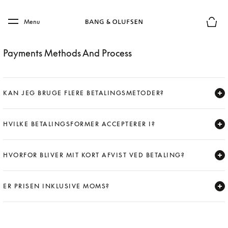
Skip to main content
Skip to main footer
Menu
Forhån
Payments Methods And Process
KAN JEG BRUGE FLERE BETALINGSMETODER?
Expand
HVILKE BETALINGSFORMER ACCEPTERER I?
Expand
HVORFOR BLIVER MIT KORT AFVIST VED BETALING?
Expand
ER PRISEN INKLUSIVE MOMS?
Expand