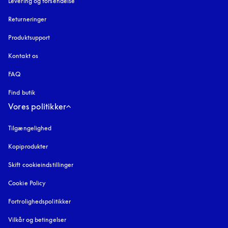
Levering og forsendelse
Returneringer
Produktsupport
Kontakt os
FAQ
Find butik
Vores politikker
Tilgængelighed
åbnes under en ny fane
Kopiprodukter
åbnes under en ny fane
Skift cookieindstillinger
Cookie Policy
åbnes under en ny fane
Fortrolighedspolitikker
åbnes under en ny fane
Vilkår og betingelser