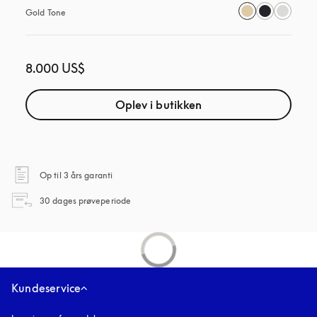
Gold Tone
8.000 US$
Oplev i butikken
åbnes under en ny fane
Op til 3 års garanti
åbnes under en ny fane
30 dages prøveperiode
Kundeservice