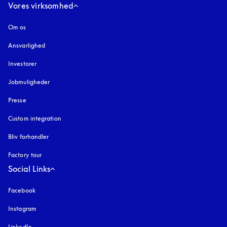
Vores virksomhed
Om os
Ansvarlighed
Investorer
Jobmuligheder
Presse
Custom integration
Bliv forhandler
Factory tour
Social Links
Facebook
Instagram
åbnes under en ny fane
LinkedIn