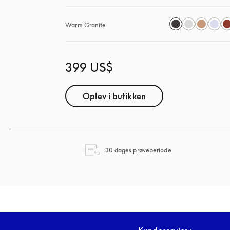
Warm Granite
399 US$
Oplev i butikken
åbnes under en ny f
30 dages prøveperiode