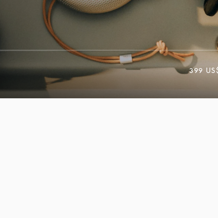
399 US