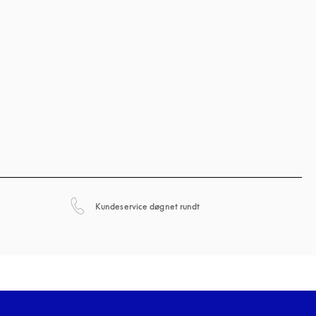
åbnes under en ny fane
Kundeservice døgnet rundt