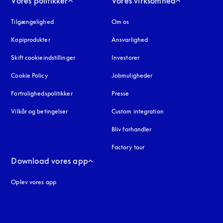
Vores politikker
Vores virksomhed
Tilgængelighed
åbnes under en ny fane
Om os
Kopiprodukter
åbnes under en ny fane
Ansvarlighed
Skift cookieindstillinger
Investorer
Cookie Policy
åbnes under en ny fane
Jobmuligheder
Fortrolighedspolitikker
åbnes under en ny fane
Presse
Vilkår og betingelser
Custom integration
Bliv forhandler
Factory tour
Download vores app
Oplev vores app
ne