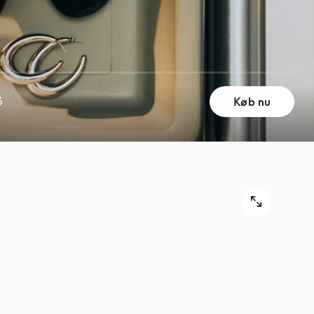
Køb nu
$