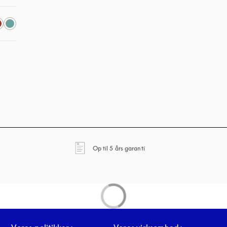
ane
åbnes under en ny fane
Op til 5 års garanti