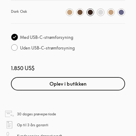
Dark Oak
Med USB-C-strømforsyning
Uden USB-C-strømforsyning
1.850 US$
Oplev i butikken
åbnes under en ny fane
30 dages prøveperiode
åbnes under en ny fane
Op til 3 års garanti
åbnes under en ny fane
Kundeservice døgnet rundt