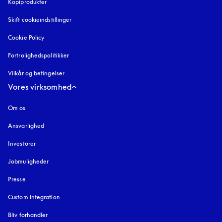
Kopiprodukter
åbnes under en ny fane
Skift cookieindstillinger
Cookie Policy
åbnes under en ny fane
Fortrolighedspolitikker
åbnes under en ny fane
Vilkår og betingelser
Vores virksomhed
Om os
Ansvarlighed
Investorer
Jobmuligheder
Presse
Custom integration
Bliv forhandler