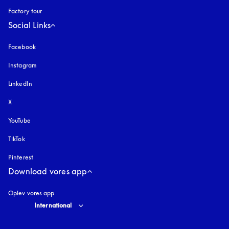
Factory tour
Social Links
Facebook
Instagram
åbnes under en ny fane
LinkedIn
X
YouTube
åbnes under en ny fane
TikTok
Pinterest
Download vores app
Oplev vores app
Select country and language
:
International