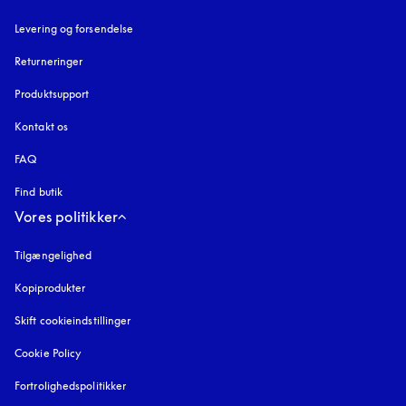
Levering og forsendelse
Returneringer
Produktsupport
Kontakt os
FAQ
Find butik
Vores politikker
Tilgængelighed
åbnes under en ny fane
Kopiprodukter
åbnes under en ny fane
Skift cookieindstillinger
Cookie Policy
åbnes under en ny fane
Fortrolighedspolitikker
åbnes under en ny fane