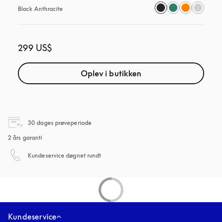
Black Anthracite
299 US$
Oplev i butikken
åbnes under en ny fane
30 dages prøveperiode
2 års garanti
åbnes under en ny fane
Kundeservice døgnet rundt
Kundeservice