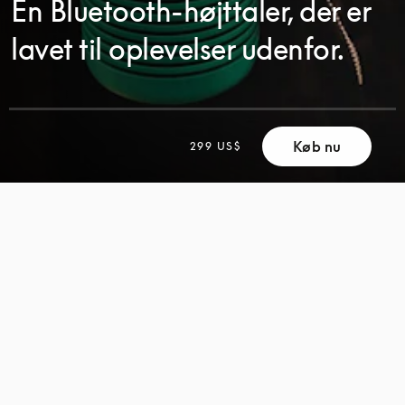
En Bluetooth-højttaler, der er
lavet til oplevelser udenfor.
Køb nu
299 US$
SCROLL
SCROLL
FOR
FOR
AT
AT
UDFORSKE
UDFORSKE