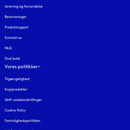
Levering og forsendelse
Returneringer
Produktsupport
Kontakt os
FAQ
Find butik
Vores politikker
Tilgængelighed
åbnes under en ny fane
Kopiprodukter
åbnes under en ny fane
Skift cookieindstillinger
Cookie Policy
åbnes under en ny fane
Fortrolighedspolitikker
åbnes under en ny fane