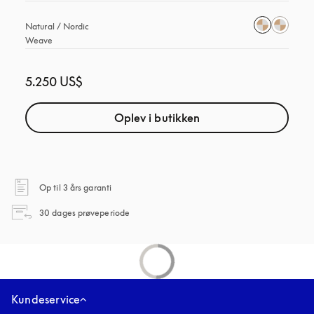
Natural / Nordic 
Weave
5.250 US$
Oplev i butikken
åbnes under en ny fane
Op til 3 års garanti
åbnes under en ny fane
30 dages prøveperiode
Kundeservice