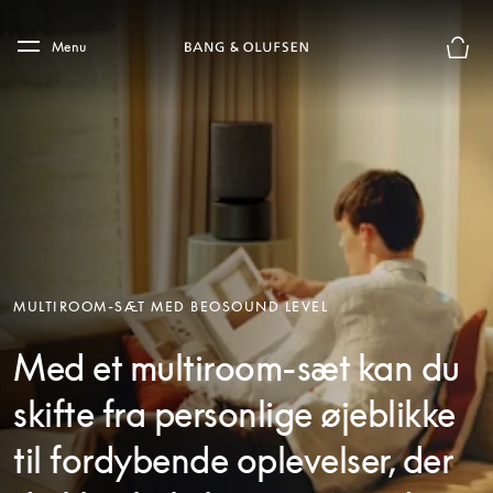
Skip to main content
Skip to main footer
Menu
Forhån
MULTIROOM-SÆT MED BEOSOUND LEVEL
Med et multiroom-sæt kan du
skifte fra personlige øjeblikke
til fordybende oplevelser, der