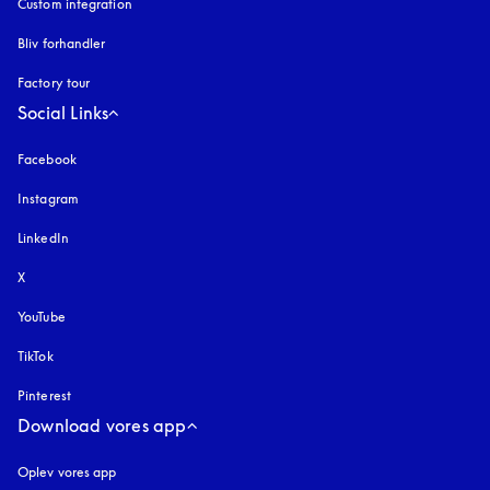
Custom integration
Bliv forhandler
Factory tour
Social Links
Facebook
Instagram
åbnes under en ny fane
LinkedIn
X
YouTube
åbnes under en ny fane
TikTok
Pinterest
Download vores app
Oplev vores app