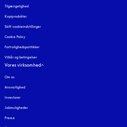
Tilgængelighed
åbnes under en ny fane
Kopiprodukter
åbnes under en ny fane
Skift cookieindstillinger
Cookie Policy
åbnes under en ny fane
Fortrolighedspolitikker
åbnes under en ny fane
Vilkår og betingelser
Vores virksomhed
Om os
Ansvarlighed
Investorer
Jobmuligheder
Presse