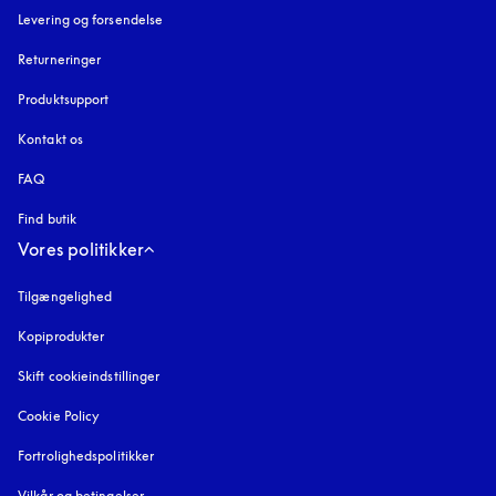
Levering og forsendelse
Returneringer
Produktsupport
Kontakt os
FAQ
Find butik
Vores politikker
Tilgængelighed
åbnes under en ny fane
Kopiprodukter
åbnes under en ny fane
Skift cookieindstillinger
Cookie Policy
åbnes under en ny fane
Fortrolighedspolitikker
åbnes under en ny fane
Vilkår og betingelser