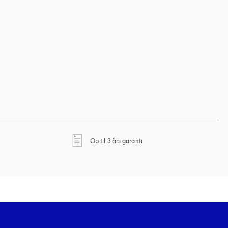
e
åbnes under en ny fane
Op til 3 års garanti