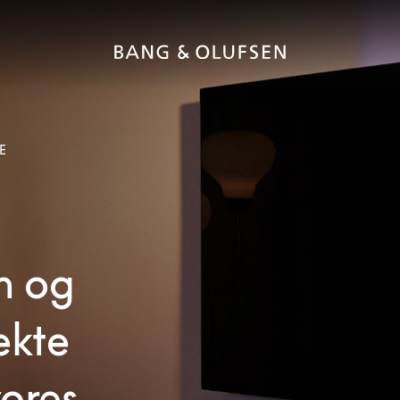
E
n og
ekte
vores