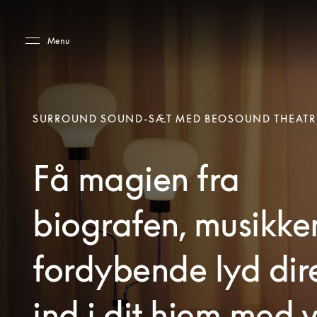
Skip to main content
Skip to main footer
Menu
SURROUND SOUND-SÆT MED BEOSOUND THEATR
Få magien fra
biografen, musikke
fordybende lyd dir
ind i dit hjem med 