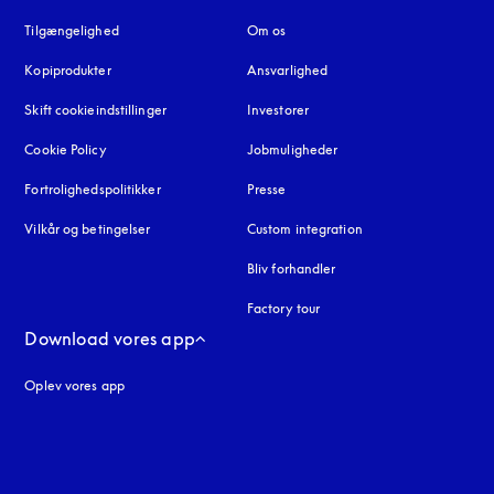
Tilgængelighed
åbnes under en ny fane
Om os
Kopiprodukter
åbnes under en ny fane
Ansvarlighed
Skift cookieindstillinger
Investorer
Cookie Policy
åbnes under en ny fane
Jobmuligheder
Fortrolighedspolitikker
åbnes under en ny fane
Presse
Vilkår og betingelser
Custom integration
Bliv forhandler
Factory tour
Download vores app
Oplev vores app
ne