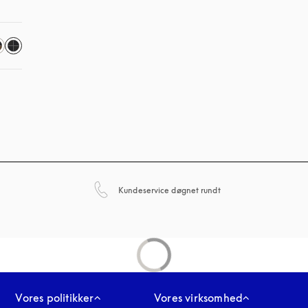
åbnes under en ny fan
Kundeservice døgnet rundt
Vores politikker
Vores virksomhed