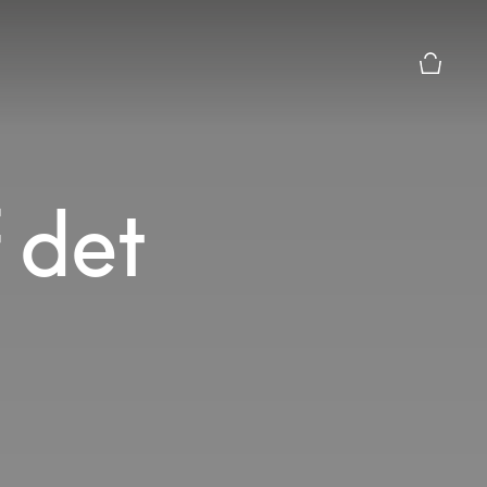
Forhånds
f det