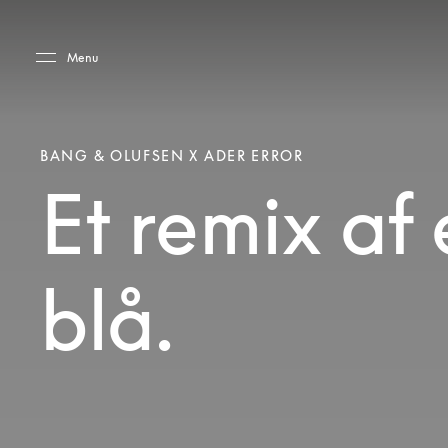
Skip to main content
Skip to main footer
Menu
BANG & OLUFSEN X ADER ERROR
Et remix af 
blå.