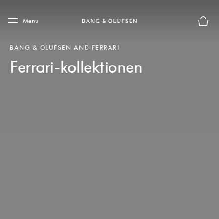
Skip to main content
Skip to main footer
Menu
Forhån
BANG & OLUFSEN AND FERRARI
Ferrari-kollektionen