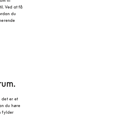
m til 
l. Ved at få 
ordan du 
onerende 
rum.
det er et 
an du høre 
 fylder 