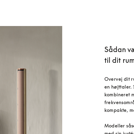
Sådan væ
til dit ru
Overvej dit r
en højttaler.
kombineret m
frekvensområd
kompakte, me
Modeller sås
med sin justé