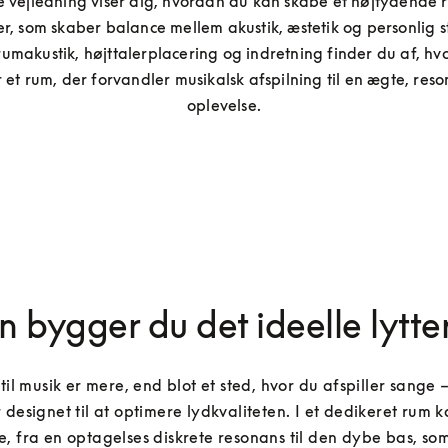
 vejledning viser dig, hvordan du kan skabe et højtydende ru
er, som skaber balance mellem akustik, æstetik og personlig sti
 rumakustik, højttalerplacering og indretning finder du af, hv
 et rum, der forvandler musikalsk afspilning til en ægte, res
oplevelse.
 bygger du det ideelle lytte
til musik er mere, end blot et sted, hvor du afspiller sange – 
 designet til at optimere lydkvaliteten. I et dedikeret rum k
, fra en optagelses diskrete resonans til den dybe bas, som