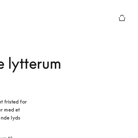
Forhånds
e lytterum
 fristed for 
r med et 
nde lyds 