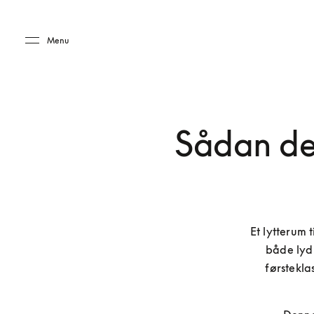
Skip to main content
Skip to main footer
Menu
Sådan des
Et lytterum t
både lyd-
førstekla