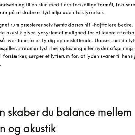
odsætning til en stue med flere forskellige formål, fokuser
un på at skabe et lydmiljø uden forstyrrelser.
ignet rum præsterer selv førsteklasses hifi-højttalere bedre.
de akustik giver lydsystemet mulighed for at levere et afba
 så hver tone føles fyldig og omsluttende. Uanset, om du lytter
spiller, streamer lyd i høj opløsning eller nyder afspilning
l forstærker, sørger et lytterum for, at lyden svarer til hens
.
n skaber du balance mellem
n og akustik