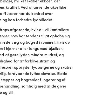
dbølger, hvilket skaber ekkoer, der 
ns kvalitet. Ved at anvende akustiske 
ffusorer har du kontrol over 
e og kan forbedre lydbilledet.
 traps afgørende, hvis du vil kontrollere 
enser, som har tendens til at ophobe sig 
rreste væg og bagest i rummet. Hvis du 
 i hjørner eller langs med bjælker, 
ed at gøre lyden mindre mudret, og 
lighed for at forblive stram og 
ffusorer opbryder lydbølgerne og skaber 
lig, fordybende lytteoplevelse. Bløde 
e tæpper og bogreoler fungerer også 
behandling, samtidig med at de giver 
og stil.