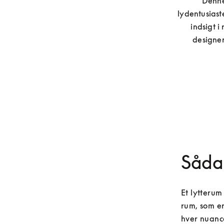
Denne
lydentusiast
indsigt i
designer
Sådan
Et lytterum 
rum, som er
hver nuance