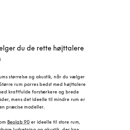
lger du de rette højttalere
m
ums størrelse og akustik, når du vælger 
 Større rum parres bedst med højttalere 
ed kraftfulde forstærkere og brede 
er, mens det ideelle til mindre rum er 
n præcise modeller.

om 
Beolab 90
 er ideelle til store rum, 
rbare lydretning og akustik, der kan 