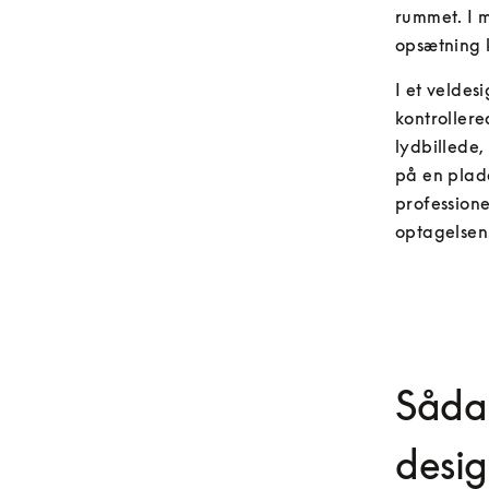
rummet. I m
opsætning k
I et veldes
kontrollere
lydbillede,
på en plade
professione
optagelsen
Såda
desig