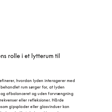
s rolle i et lytterum til
efinerer, hvordan lyden interagerer med 
elbehandlet rum sørger for, at lyden 
r og afbalanceret og uden forvrængning 
rekvenser eller refleksioner. Hårde 
åsom gipsplader eller glasvinduer kan 