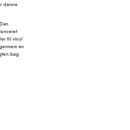
er denne 
 Den 
lanceret 
 til vinyl 
 gennem en 
igten bag 