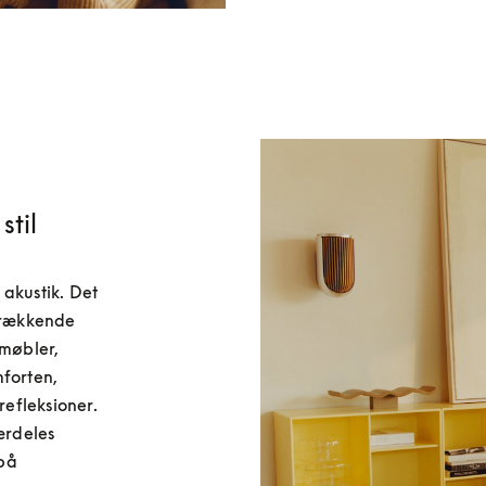
stil
akustik. Det 
trækkende 
møbler, 
forten, 
fleksioner. 
ærdeles 
på 