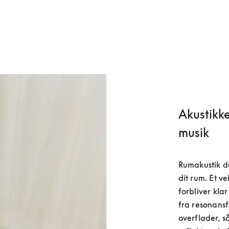
Akustikken
musik
Rumakustik d
dit rum. Et v
forbliver kla
fra resonansf
overflader, s