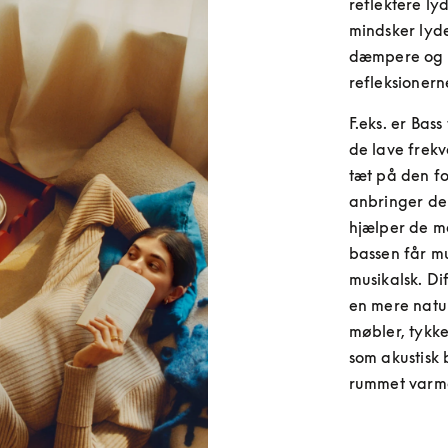
reflektere ly
mindsker lyde
dæmpere og di
refleksionern
F.eks. er Bass
de lave frekv
tæt på den fo
anbringer dem
hjælper de m
bassen får mu
musikalsk. Di
en mere natur
møbler, tykk
som akustisk 
rummet varme 