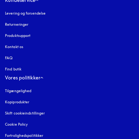
Kundeservice
Levering og forsendelse
Returneringer
Produktsupport
Kontakt os
FAQ
Find butik
Vores politikker
Tilgængelighed
åbnes under en ny fane
Kopiprodukter
åbnes under en ny fane
Skift cookieindstillinger
Cookie Policy
åbnes under en ny fane
Fortrolighedspolitikker
åbnes under en ny fane