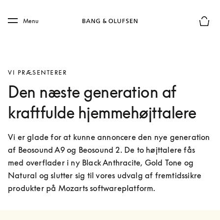
Skip to main content
Skip to main footer
Menu
Forhån
VI PRÆSENTERER
Den næste generation af
kraftfulde hjemmehøjttalere
Vi er glade for at kunne annoncere den nye generation 
af Beosound A9 og Beosound 2. De to højttalere fås 
med overflader i ny Black Anthracite, Gold Tone og 
Natural og slutter sig til vores udvalg af fremtidssikre 
produkter på Mozarts softwareplatform.