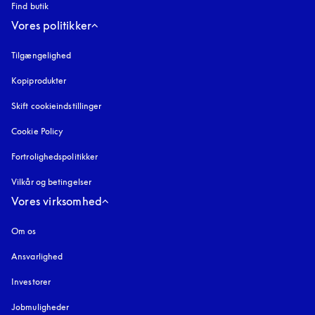
Find butik
Vores politikker
Tilgængelighed
åbnes under en ny fane
Kopiprodukter
åbnes under en ny fane
Skift cookieindstillinger
Cookie Policy
åbnes under en ny fane
Fortrolighedspolitikker
åbnes under en ny fane
Vilkår og betingelser
Vores virksomhed
Om os
Ansvarlighed
Investorer
Jobmuligheder