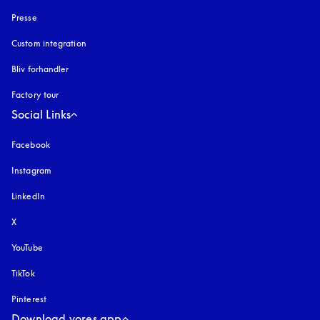
Presse
Custom integration
Bliv forhandler
Factory tour
Social Links
Facebook
Instagram
åbnes under en ny fane
LinkedIn
X
YouTube
åbnes under en ny fane
TikTok
Pinterest
Download vores app