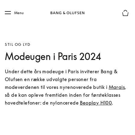
Skip to main content
Skip to main footer
Menu
Forhån
STIL OG LYD
Modeugen i Paris 2024
Under dette års modeuge i Paris inviterer Bang & 
Olufsen en række udvalgte personer fra 
modeverdenen til vores nyrenoverede butik i 
Marais
, 
så de kan opleve fremtiden inden for førsteklasses 
hovedtelefoner: de nylancerede 
Beoplay H100
.