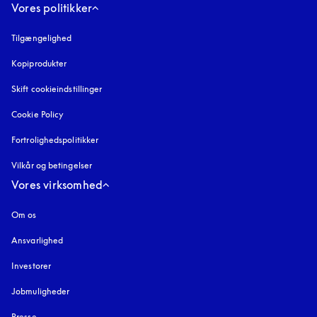
Vores politikker
Tilgængelighed
åbnes under en ny fane
Kopiprodukter
åbnes under en ny fane
Skift cookieindstillinger
Cookie Policy
åbnes under en ny fane
Fortrolighedspolitikker
åbnes under en ny fane
Vilkår og betingelser
Vores virksomhed
Om os
Ansvarlighed
Investorer
Jobmuligheder
Presse