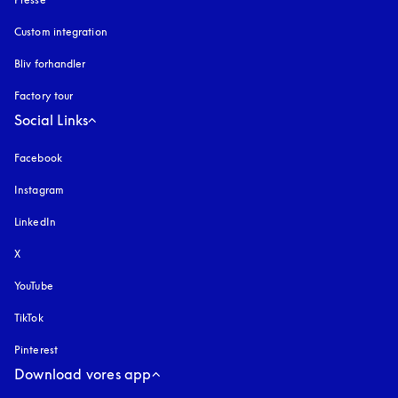
Custom integration
Bliv forhandler
Factory tour
Social Links
Facebook
Instagram
åbnes under en ny fane
LinkedIn
X
YouTube
åbnes under en ny fane
TikTok
Pinterest
Download vores app