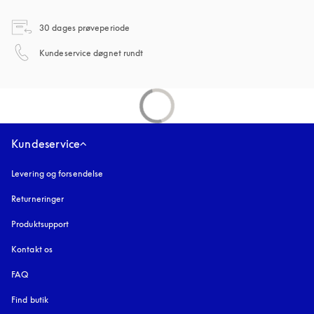
åbnes under en ny fane
30 dages prøveperiode
åbnes under en ny fane
Kundeservice døgnet rundt
Kundeservice
Levering og forsendelse
Returneringer
Produktsupport
Kontakt os
FAQ
Find butik