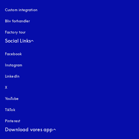
Custom integration
Bliv forhandler
Factory tour
Social Links
Facebook
Instagram
åbnes under en ny fane
LinkedIn
X
YouTube
åbnes under en ny fane
TikTok
Pinterest
Download vores app