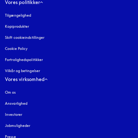
Vores politikker
Tilgængelighed
åbnes under en ny fane
Kopiprodukter
åbnes under en ny fane
Skift cookieindstillinger
Cookie Policy
åbnes under en ny fane
Fortrolighedspolitikker
åbnes under en ny fane
Vilkår og betingelser
Vores virksomhed
Om os
Ansvarlighed
Investorer
Jobmuligheder
Presse