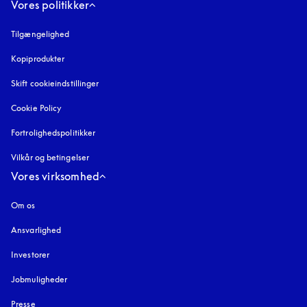
Vores politikker
Tilgængelighed
åbnes under en ny fane
Kopiprodukter
åbnes under en ny fane
Skift cookieindstillinger
Cookie Policy
åbnes under en ny fane
Fortrolighedspolitikker
åbnes under en ny fane
Vilkår og betingelser
Vores virksomhed
Om os
Ansvarlighed
Investorer
Jobmuligheder
Presse