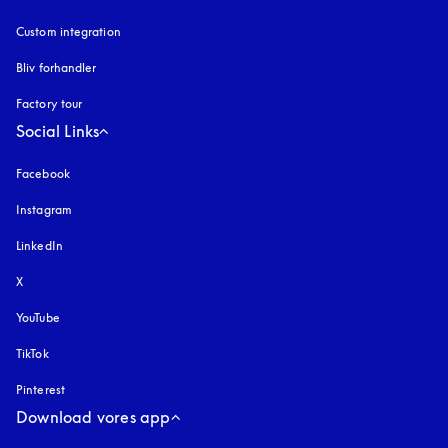
Custom integration
Bliv forhandler
Factory tour
Social Links
Facebook
Instagram
åbnes under en ny fane
LinkedIn
X
YouTube
åbnes under en ny fane
TikTok
Pinterest
Download vores app