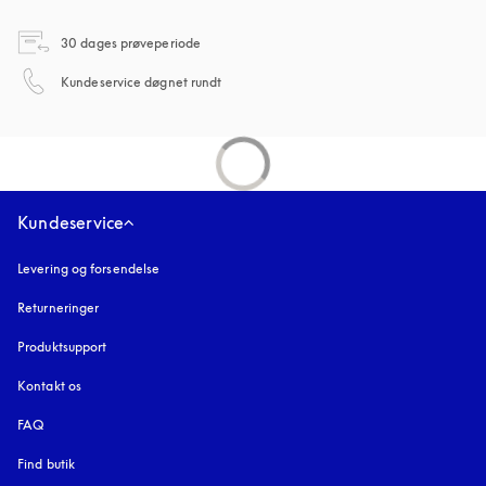
åbnes under en ny fane
30 dages prøveperiode
åbnes under en ny fane
Kundeservice døgnet rundt
Kundeservice
Levering og forsendelse
Returneringer
Produktsupport
Kontakt os
FAQ
Find butik