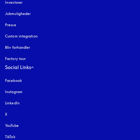
Investorer
Jobmuligheder
Presse
Custom integration
Bliv forhandler
Factory tour
Social Links
Facebook
Instagram
åbnes under en ny fane
LinkedIn
X
YouTube
åbnes under en ny fane
TikTok