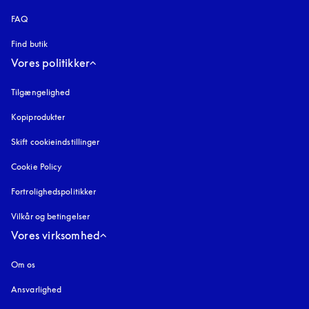
FAQ
Find butik
Vores politikker
Tilgængelighed
åbnes under en ny fane
Kopiprodukter
åbnes under en ny fane
Skift cookieindstillinger
Cookie Policy
åbnes under en ny fane
Fortrolighedspolitikker
åbnes under en ny fane
Vilkår og betingelser
Vores virksomhed
Om os
Ansvarlighed