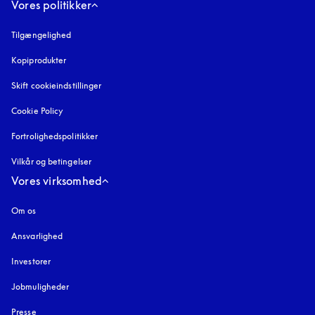
Vores politikker
Tilgængelighed
åbnes under en ny fane
Kopiprodukter
åbnes under en ny fane
Skift cookieindstillinger
Cookie Policy
åbnes under en ny fane
Fortrolighedspolitikker
åbnes under en ny fane
Vilkår og betingelser
Vores virksomhed
Om os
Ansvarlighed
Investorer
Jobmuligheder
Presse