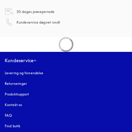
åbnes under en ny fane
30 dages prøveperiode
åbnes under en ny fane
Kundeservice døgnet rundt
Kundeservice
Levering og forsendelse
Returneringer
Produktsupport
Kontakt os
FAQ
Find butik