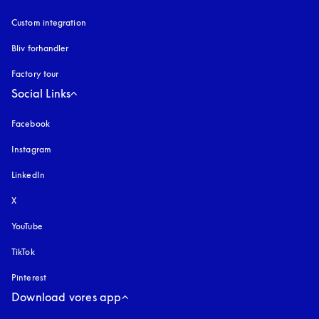
Custom integration
Bliv forhandler
Factory tour
Social Links
Facebook
Instagram
åbnes under en ny fane
LinkedIn
X
YouTube
åbnes under en ny fane
TikTok
Pinterest
Download vores app