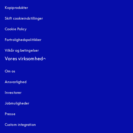
Kopiprodukter
åbnes under en ny fane
Skift cookieindstillinger
Cookie Policy
åbnes under en ny fane
Fortrolighedspolitikker
åbnes under en ny fane
Vilkår og betingelser
Vores virksomhed
Om os
Ansvarlighed
Investorer
Jobmuligheder
Presse
Custom integration