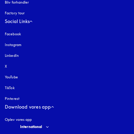
Bliv forhandler
Factory tour
Social Links
Facebook
Instagram
åbnes under en ny fane
LinkedIn
X
YouTube
åbnes under en ny fane
TikTok
Pinterest
Download vores app
Oplev vores app
Select country and language
:
International