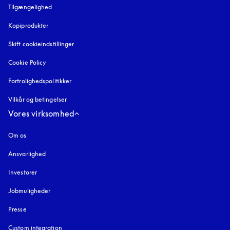
Tilgængelighed
åbnes under en ny fane
Kopiprodukter
åbnes under en ny fane
Skift cookieindstillinger
Cookie Policy
åbnes under en ny fane
Fortrolighedspolitikker
åbnes under en ny fane
Vilkår og betingelser
Vores virksomhed
Om os
Ansvarlighed
Investorer
Jobmuligheder
Presse
Custom integration