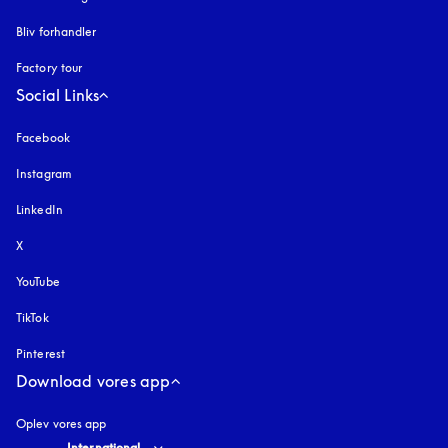
Bliv forhandler
Factory tour
Social Links
Facebook
Instagram
åbnes under en ny fane
LinkedIn
X
YouTube
åbnes under en ny fane
TikTok
Pinterest
Download vores app
Oplev vores app
Select country and language
:
International