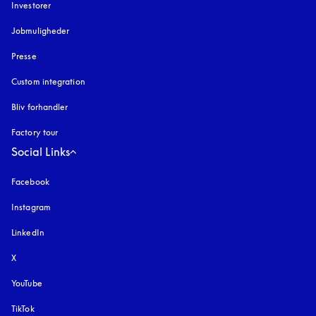
Investorer
Jobmuligheder
Presse
Custom integration
Bliv forhandler
Factory tour
Social Links
Facebook
Instagram
åbnes under en ny fane
LinkedIn
X
YouTube
åbnes under en ny fane
TikTok