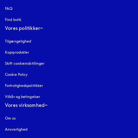
FAQ
Find butik
Vores politikker
Tilgængelighed
åbnes under en ny fane
Kopiprodukter
åbnes under en ny fane
Skift cookieindstillinger
Cookie Policy
åbnes under en ny fane
Fortrolighedspolitikker
åbnes under en ny fane
Vilkår og betingelser
Vores virksomhed
Om os
Ansvarlighed