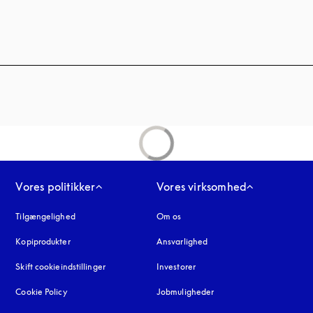
nes under en ny fane
Vores politikker
Vores virksomhed
Tilgængelighed
åbnes under en ny fane
Om os
Kopiprodukter
åbnes under en ny fane
Ansvarlighed
Skift cookieindstillinger
Investorer
Cookie Policy
åbnes under en ny fane
Jobmuligheder