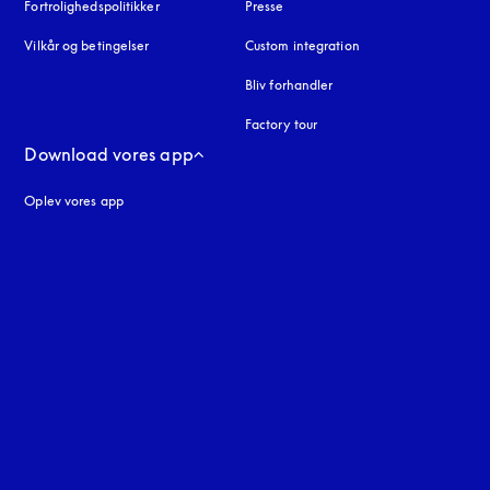
Fortrolighedspolitikker
åbnes under en ny fane
Presse
Vilkår og betingelser
Custom integration
Bliv forhandler
Factory tour
Download vores app
Oplev vores app
ne