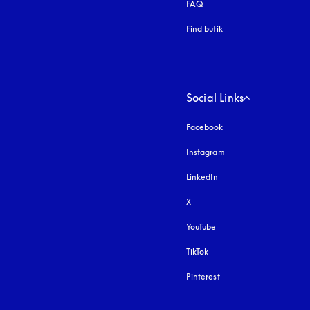
FAQ
Find butik
Social Links
Facebook
Instagram
åbnes under en ny fa
LinkedIn
X
YouTube
åbnes under en ny fane
TikTok
Pinterest