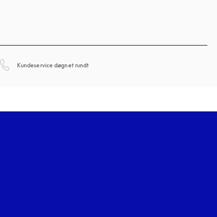
åbnes under en ny fane
Kundeservice døgnet rundt