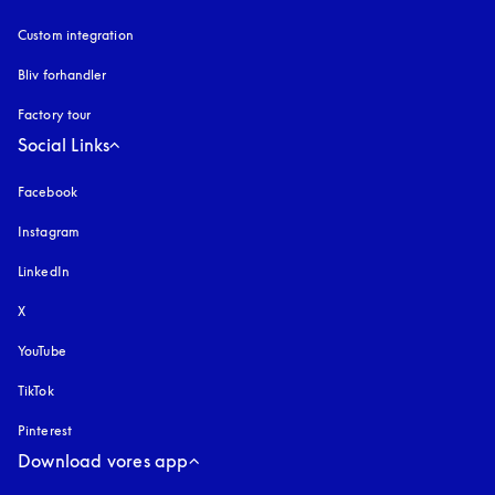
Custom integration
Bliv forhandler
Factory tour
Social Links
Facebook
Instagram
åbnes under en ny fane
LinkedIn
X
YouTube
åbnes under en ny fane
TikTok
Pinterest
Download vores app