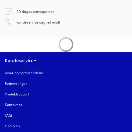
åbnes under en ny fane
30 dages prøveperiode
åbnes under en ny fane
Kundeservice døgnet rundt
Kundeservice
Levering og forsendelse
Returneringer
Produktsupport
Kontakt os
FAQ
Find butik