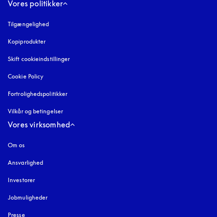
Vores politikker
Tilgængelighed
åbnes under en ny fane
Kopiprodukter
åbnes under en ny fane
Skift cookieindstillinger
Cookie Policy
åbnes under en ny fane
Fortrolighedspolitikker
åbnes under en ny fane
Vilkår og betingelser
Vores virksomhed
Om os
Ansvarlighed
Investorer
Jobmuligheder
Presse