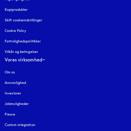
Kopiprodukter
åbnes under en ny fane
Skift cookieindstillinger
Cookie Policy
åbnes under en ny fane
Fortrolighedspolitikker
åbnes under en ny fane
Vilkår og betingelser
Vores virksomhed
Om os
Ansvarlighed
Investorer
Jobmuligheder
Presse
Custom integration