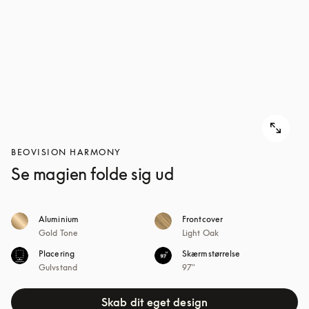
BEOVISION HARMONY
Se magien folde sig ud
Aluminium
Frontcover
Gold Tone
Light Oak
Placering
Skærmstørrelse
Gulvstand
97"
Skab dit eget design