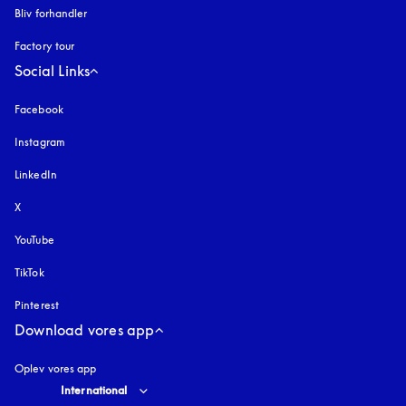
Bliv forhandler
Factory tour
Social Links
Facebook
Instagram
åbnes under en ny fane
LinkedIn
X
YouTube
åbnes under en ny fane
TikTok
Pinterest
Download vores app
Oplev vores app
Select country and language
:
International