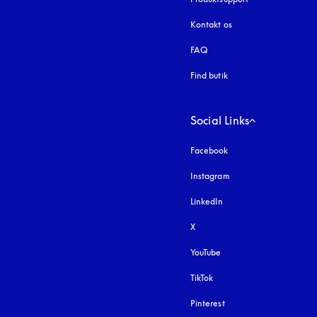
Kontakt os
FAQ
Find butik
Social Links
Facebook
Instagram
åbnes under en ny fa
LinkedIn
X
YouTube
åbnes under en ny fane
TikTok
Pinterest