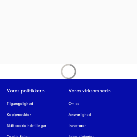
nder en ny fane
fane
Vores politikker
Vores virksomhed
Tilgængelighed
åbnes under en ny fane
Om os
Kopiprodukter
åbnes under en ny fane
Ansvarlighed
Skift cookieindstillinger
Investorer
Cookie Policy
åbnes under en ny fane
Jobmuligheder