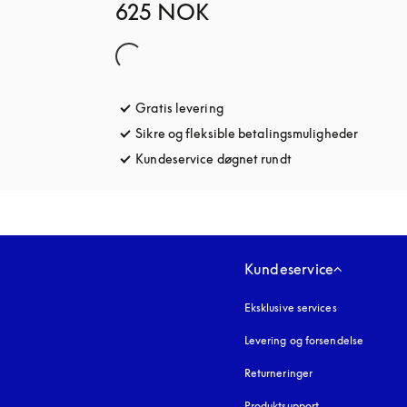
625 NOK
Gratis levering
åbnes under en ny fane
Sikre og fleksible betalingsmuligheder
åbnes u
Kundeservice døgnet rundt
åbnes under en ny 
Kundeservice
Eksklusive services
Levering og forsendelse
Returneringer
Produktsupport