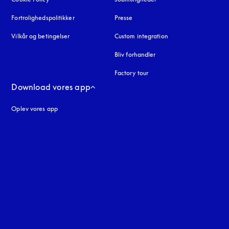
Fortrolighedspolitikker
åbnes under en ny fane
Presse
Vilkår og betingelser
Custom integration
Bliv forhandler
Factory tour
Download vores app
Oplev vores app
ne